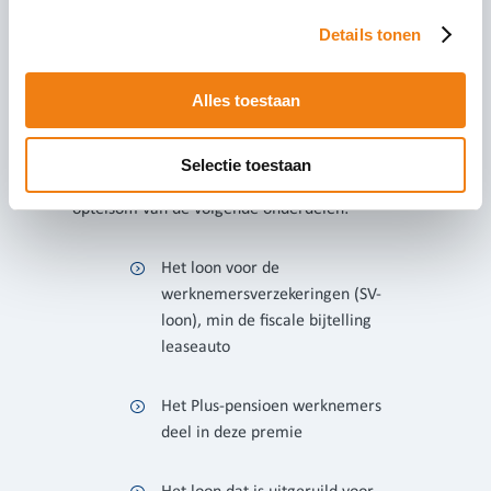
gelden, waarna de Plus-regeling aanvangt. Er volgt
Details tonen
een overgangsregeling per 1 januari 2022.
De grondslag voor de premieberekening wijzigt. Dit
Alles toestaan
geldt voor de Basisregeling en de Plusregeling. Er is
een verbreding van de grondslag, waarbij het
‘pensioengevend inkomen’ waarover premie
Selectie toestaan
berekend wordt, nieuw gedefinieerd is als de
optelsom van de volgende onderdelen:
Het loon voor de
werknemersverzekeringen (SV-
loon), min de fiscale bijtelling
leaseauto
Het Plus-pensioen werknemers
deel in deze premie