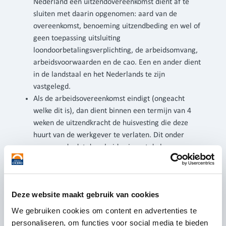
Nederland een uitzendovereenkomst dient af te
sluiten met daarin opgenomen: aard van de
overeenkomst, benoeming uitzendbeding en wel of
geen toepassing uitsluiting
loondoorbetalingsverplichting, de arbeidsomvang,
arbeidsvoorwaarden en de cao. Een en ander dient
in de landstaal en het Nederlands te zijn
vastgelegd.
Als de arbeidsovereenkomst eindigt (ongeacht
welke dit is), dan dient binnen een termijn van 4
weken de uitzendkracht de huisvesting die deze
huurt van de werkgever te verlaten. Dit onder
voorwaarde dat de arbeidsmigrant de huur
wekelijks voldoet en dat de huurprijs ongewijzigd
blijft.
Deze website maakt gebruik van cookies
Onwerkbaar weer:
We gebruiken cookies om content en advertenties te
personaliseren, om functies voor social media te bieden
Onwerkbaar weer (ingaande per 1 oktober 2021): als het niet