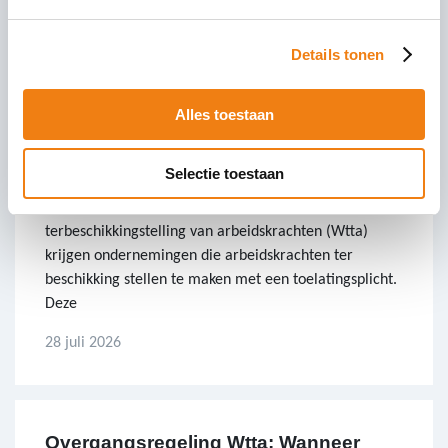
Details tonen
Relevante artikelen
Alles toestaan
Toelating Wtta: Alles wat u moet weten
Selectie toestaan
Met de invoering van de Wet toelating
terbeschikkingstelling van arbeidskrachten (Wtta)
krijgen ondernemingen die arbeidskrachten ter
beschikking stellen te maken met een toelatingsplicht.
Deze
28 juli 2026
Overgangsregeling Wtta: Wanneer