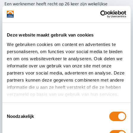
Een werknemer heeft recht op 26 keer zijn wekelijkse
arbeidsduur aan ouderschapsverlof. Het ouderschapsverlof is
wettelijk gezien onbetaald, maar in de cao of
arbeidsvoorwaardenregeling kunnen afwijkende afspraken
staan. Ouderschapsverlof is bedoeld voor de zorg van kinderen
Deze website maakt gebruik van cookies
tot acht jaar. Op welke moment de medewerker verlof
We gebruiken cookies om content en advertenties te
opneemt, mag hij in principe zelf beslissen. Ouderschapsverlof
personaliseren, om functies voor social media te bieden
mag een werknemer opnemen voor ieder kind.
en om ons websiteverkeer te analyseren. Ook delen we
Meerlingenverlof
informatie over uw gebruik van onze site met onze
partners voor social media, adverteren en analyse. Deze
partners kunnen deze gegevens combineren met andere
Bevalt de moeder van een meerling dan heeft de partner geen
informatie die u aan ze heeft verstrekt of die ze hebben
recht op extra kraamverlof. De moeder heeft wel recht op extra
verzameld op basis van uw gebruik van hun services.
verlof. Het meerlingenverlof duurt namelijk 20 weken in plaats
van 16 weken.
Toestemmingsselectie
Bron: Visma
Noodzakelijk
Elke maand schrijven wij actuele nieuwsartikelen. Bent u
benieuwd waarover wij nog meer schrijven? Bekijk