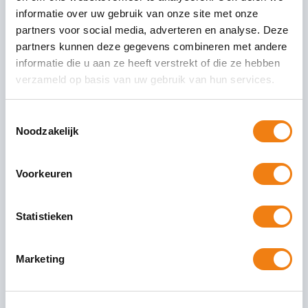
informatie over uw gebruik van onze site met onze
partners voor social media, adverteren en analyse. Deze
partners kunnen deze gegevens combineren met andere
Relevante artikelen
informatie die u aan ze heeft verstrekt of die ze hebben
verzameld op basis van uw gebruik van hun services.
FlexNieuws TOP 100
Toestemmingsselectie
Noodzakelijk
De groei vlakt af, de dynamiek neem toe De
flexbranche staat voor een nieuwe realiteit. De
omstandigheden zijn merkbaar verschoven. Regels
Voorkeuren
worden aangescherpt, rendement
30 april 2026
Statistieken
Marketing
Startersaftrek afgeschaft in 2027?