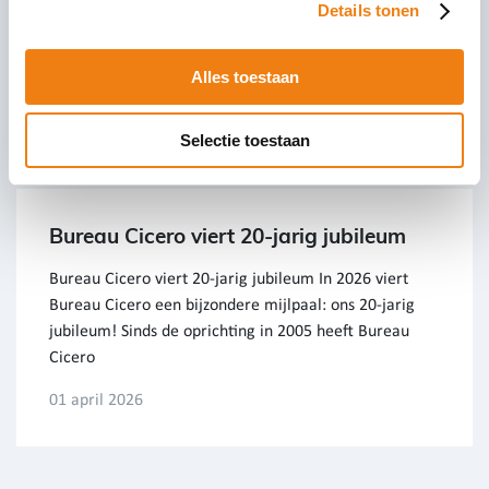
Wat betekent dit voor startende ondernemers en
Details tonen
zzp’ers? Voor veel startende ondernemers en zzp’ers is
de startersaftrek een vertrouwd fiscaal voordeel. Juist
Alles toestaan
in de
28 april 2026
Selectie toestaan
Bureau Cicero viert 20-jarig jubileum
Bureau Cicero viert 20-jarig jubileum In 2026 viert
Bureau Cicero een bijzondere mijlpaal: ons 20-jarig
jubileum! Sinds de oprichting in 2005 heeft Bureau
Cicero
01 april 2026