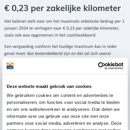
€ 0,23 per zakelijke kilometer
Het kabinet stelt voor om het maximale onbelaste bedrag per 1
januari 2024 te verhogen naar € 0,23 per zakelijke kilometer,
zoals ook was opgenomen in het coalitieakkoord.
Een vergoeding conform het huidige maximum kan in ieder
geval meer dan kostendekkend zijn en dat zal zich vooral
voordoen als een werknemer anders dan met de auto naar
diens werkplek gaat, bijvoorbeeld lopend of per fiets, want dan
zijn er weinig (variabele) kosten. De voorgestelde maatregel
maakt dit mogelijke verschil groter. Omwille van de
Deze website maakt gebruik van cookies
uitvoerbaarheid blijft deze maximale onbelaste
We gebruiken cookies om content en advertenties te
kilometervergoeding gelden voor alle vervoersmodaliteiten.
personaliseren, om functies voor social media te bieden
Bron:
rijksoverheid.nl
en om ons websiteverkeer te analyseren. Ook delen we
informatie over uw gebruik van onze site met onze
Elke maand schrijven wij actuele nieuwsartikelen. Bent u
partners voor social media, adverteren en analyse. Deze
benieuwd waarover wij nog meer schrijven? Bekijk