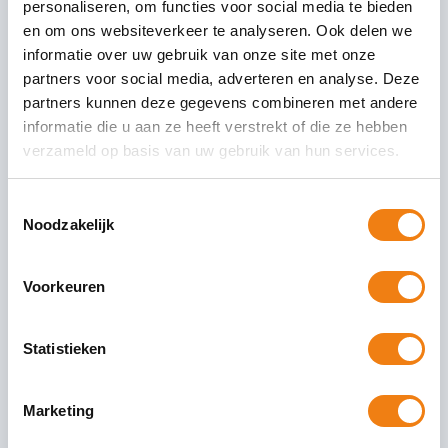
personaliseren, om functies voor social media te bieden
variabele pensioenuitkering of vaste uitkering. Bij de variabele
en om ons websiteverkeer te analyseren. Ook delen we
uitkering wordt het pensioenkapitaal in de uitkeringsfase in een
informatie over uw gebruik van onze site met onze
bepaalde mate risicodragend doorbelegd.
partners voor social media, adverteren en analyse. Deze
De opbouw- en uitkeringsfase zijn in de Flexibele
partners kunnen deze gegevens combineren met andere
premieovereenkomst dus gescheiden. Wel is het mogelijk om
informatie die u aan ze heeft verstrekt of die ze hebben
het beleggingsrisico en het langlevenrisico in de uitkeringsfase
verzameld op basis van uw gebruik van hun services.
collectief te delen via een collectieve toedelingskring, waarbij
geleidelijke toetreding tot deze kring uiterlijk 10 jaar vóór
Toestemmingsselectie
pensioendatum mogelijk is.
Noodzakelijk
Eén standaard voor het
Voorkeuren
nabestaandenpensioen
Statistieken
Op dit moment is er vaak verwarring over het recht op
nabestaandenpensioen als je partner overlijdt vóór de
pensioendatum. Als je recht hebt op nabestaandenpensioen,
Marketing
dan zijn de regels straks voor iedereen hetzelfde. Ook worden