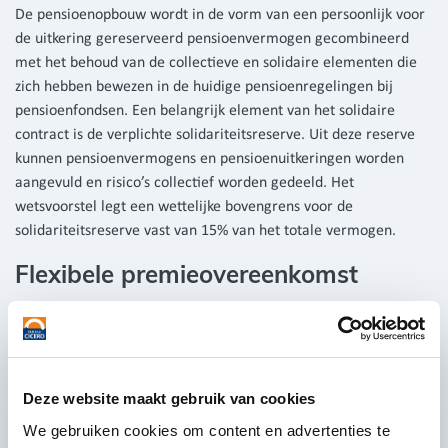
De pensioenopbouw wordt in de vorm van een persoonlijk voor
de uitkering gereserveerd pensioenvermogen gecombineerd
met het behoud van de collectieve en solidaire elementen die
zich hebben bewezen in de huidige pensioenregelingen bij
pensioenfondsen. Een belangrijk element van het solidaire
contract is de verplichte solidariteitsreserve. Uit deze reserve
kunnen pensioenvermogens en pensioenuitkeringen worden
aangevuld en risico’s collectief worden gedeeld. Het
wetsvoorstel legt een wettelijke bovengrens voor de
solidariteitsreserve vast van 15% van het totale vermogen.
Flexibele premieovereenkomst
In de Flexibele premieovereenkomst wordt de premie
individueel belegd. Deze premieovereenkomst kennen we
momenteel ook al en wordt vaak aangeduid met ‘de verbeterde
premieregeling’. Het voor uitkeringen bestemde
Deze website maakt gebruik van cookies
pensioenvermogen wordt op de pensioendatum bij een op dat
We gebruiken cookies om content en advertenties te
moment te kiezen pensioenuitvoerder aangewend voor een