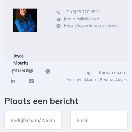
+31(0)38 720 08 21
jmourits@cicero.nl
https://www.bureaucicero.nl
Joyce
Mourits
Marketing
Tags:
Bureau Cicero
Pensioenakkoord
Reditus Advies
Plaats een bericht