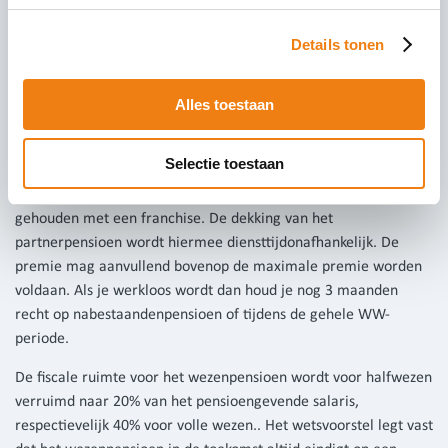
de regels versoepeld wie als partner wordt gezien. Daardoor is
duidelijker waar de nabestaande op kan rekenen. Dit nieuwe
Details tonen
nabestaandenpensioen wordt verzekerd op risicobasis en is
gebaseerd op het laatste loon. Het maakt hierbij niet uit
hoeveel jaar je hebt gewerkt.. De hoogte van de dekking krijgt
Alles toestaan
een ander fiscaal maximum, namelijk 50% van het
pensioengevende salaris in plaats van 70% van het te bereiken
Selectie toestaan
ouderdomspensioen. In de bepaling van de hoogte van het
pensioengevende salaris wordt dus geen rekening meer
gehouden met een franchise. De dekking van het
partnerpensioen wordt hiermee diensttijdonafhankelijk. De
premie mag aanvullend bovenop de maximale premie worden
voldaan. Als je werkloos wordt dan houd je nog 3 maanden
recht op nabestaandenpensioen of tijdens de gehele WW-
periode.
De fiscale ruimte voor het wezenpensioen wordt voor halfwezen
verruimd naar 20% van het pensioengevende salaris,
respectievelijk 40% voor volle wezen.. Het wetsvoorstel legt vast