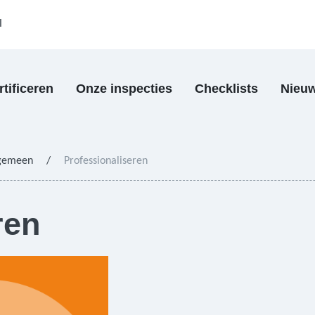
l
rtificeren
Onze inspecties
Checklists
Nieu
gemeen
/
Professionaliseren
ren