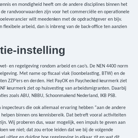
kennis en mondigheid heeft om de andere disciplines binnen het
wat de randvoorwaarden zijn voor het commerciële en operationele
 toeleverancier wilt meedenken met de opdrachtgever en bijv.
 flexibele arbeid, dan is inbreng van de back-office ten aanzien
ie-instelling
n wet- en regelgeving rondom arbeid en cao’s. De NEN 4400 norm
gelgeving. Met name op fiscaal vlak (loonbelasting, BTW) en de
ten ZZP’ers en derden. Het PayOK en Paychecked keurmerk ziet
 SNF keurmerk ziet op huisvesting van arbeidsmigranten. Daarbij
aties zoals ABU, NBBU, Schoonmakend Nederland, IKB PSB.
inspecteurs die ook allemaal ervaring hebben “aan de andere
e helpen binnen ons kennisbereik. Dat betreft vooral activiteiten
 zijn. Wij proberen dus, waar mogelijk, een impuls te geven aan
doen we niet; dat zou ertoe leiden dat we bij de volgende
l uitleg en duiding hoe regelgeving in elkaar zit en wat dit