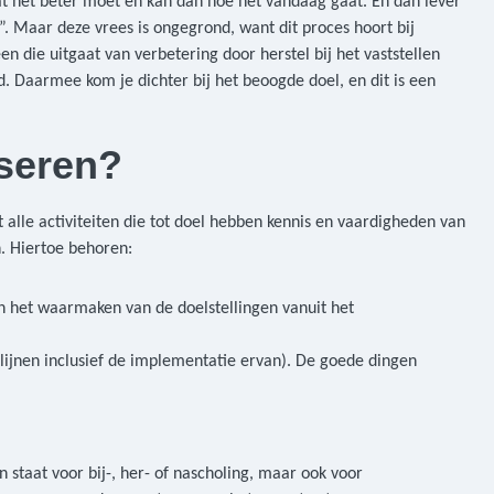
 dat het beter moet en kan dan hoe het vandaag gaat. En dan lever
. Maar deze vrees is ongegrond, want dit proces hoort bij
n die uitgaat van verbetering door herstel bij het vaststellen
d. Daarmee kom je dichter bij het beoogde doel, en dit is een
iseren?
 alle activiteiten die tot doel hebben kennis en vaardigheden van
n. Hiertoe behoren:
n het waarmaken van de doelstellingen vanuit het
tlijnen inclusief de implementatie ervan). De goede dingen
 staat voor bij-, her- of nascholing, maar ook voor