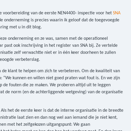
de voorbereiding van de eerste NEN4400- inspectie voor het
SNA
de onderneming is precies waarin ik geloof dat de toegevoegde
ing met u in dit blog.
ij deze onderneming en ze was, samen met de operationeel
 past ook inschrijving in het register van SNA bij. Ze vertelde
nisatie zelf verwachtte niet er in één keer doorheen te zullen
beoogde verbeterslag.
m de klant te helpen om zich te verbeteren. Om de kwaliteit van
n: “We kunnen en willen niet goed praten wat fout is. En we zijn
op de fouten die ze maken. We proberen altijd uit te leggen
 wat de norm (en de achterliggende wetgeving) van de organisatie
Als het de eerste keer is dat de interne organisatie in de breedte
istratie laat zien en dan nog wel aan iemand die je niet kent,
samen met het zelfgekozen uitgangspunt: We gaan