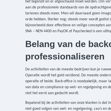
het tegenzit en er afgeschaald moet worden. Om ve
aan de professionele standaards van de opdrachtgever
tarieven steeds meer. Men wil daarnaast geen imago
orde hebben. Sterker nog; steeds meer wordt geëist d
bijvoorbeeld door effectieve en veilige concepten aa
SNA – NEN 4400 en PayOK of Paychecked is een uitin
Belang van de backof
professionaliseren
De activiteiten van de meeste bedrijven kun je ruwwe
Operatie wordt het geld verdiend. De meeste ondern
operatie of beide. Back-office is noodzakelijk, maar l
van data en compliance op wet- en regelgeving en derg
niet het eerst aan gedacht wordt.
Bepalend bij de activiteiten van onze klanten is dat i
niet goed volgen van wet- en regelgeving, cao’s en d