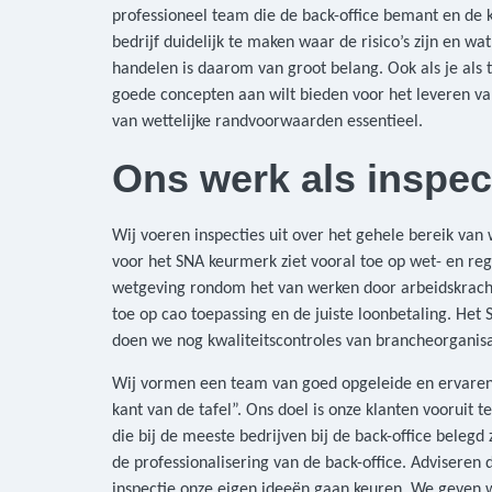
professioneel team die de back-office bemant en de 
bedrijf duidelijk te maken waar de risico’s zijn en 
handelen is daarom van groot belang. Ook als je als
goede concepten aan wilt bieden voor het leveren van
van wettelijke randvoorwaarden essentieel.
Ons werk als inspect
Wij voeren inspecties uit over het gehele bereik va
voor het SNA keurmerk ziet vooral toe op wet- en re
wetgeving rondom het van werken door arbeidskrach
toe op cao toepassing en de juiste loonbetaling. Het
doen we nog kwaliteitscontroles van brancheorganis
Wij vormen een team van goed opgeleide en ervaren 
kant van de tafel”. Ons doel is onze klanten vooruit t
die bij de meeste bedrijven bij de back-office belegd
de professionalisering van de back-office. Adviseren 
inspectie onze eigen ideeën gaan keuren. We geven we