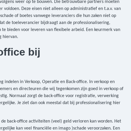
rvolgens weer op te bouwen. Die betrouwbare partners moeten
 voldoen. Deze eisen niet alleen op administratief en t.a.v. van
schade of boetes vanwege leveranciers die hun zaken niet op
at de toeleverancier bijdraagt aan de professionalisering,
n te bieden voor leveren van flexibele arbeid. Een keurmerk van
g hiervan.
fice bij
g indelen in Verkoop, Operatie en Back-office. In verkoop en
emers en directeuren die wij tegenkomen zijn goed in verkoop of
astig. Normaal zorgt de back-office voor registratie, verwerking
elijke. Je ziet dan ook meestal dat bij professionalisering hier
n de back-office activiteiten (veel) geld verloren kan worden. Het
ergelijke kan veel financiële en imago )schade veroorzaken. Een