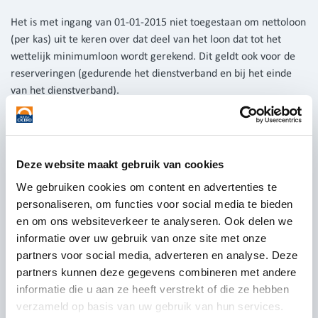
Het is met ingang van 01-01-2015 niet toegestaan om nettoloon
(per kas) uit te keren over dat deel van het loon dat tot het
wettelijk minimumloon wordt gerekend. Dit geldt ook voor de
reserveringen (gedurende het dienstverband en bij het einde
van het dienstverband).
Verdient een medewerker een salaris net boven het
minimumloon, dan moet u zeer goed opletten dat bij betalingen
per kas geen bedragen worden betaald die deel uitmaken van
het minimumloon.
Deze website maakt gebruik van cookies
Meer informatie vindt u
hier
.
We gebruiken cookies om content en advertenties te
Werkkostenregeling
personaliseren, om functies voor social media te bieden
en om ons websiteverkeer te analyseren. Ook delen we
informatie over uw gebruik van onze site met onze
De werkkostenregeling (WKR) is met ingang van 01-01-2015
partners voor social media, adverteren en analyse. Deze
verplicht voor alle werkgevers.
partners kunnen deze gegevens combineren met andere
In uw administratie moet u onderscheid maken tussen de
informatie die u aan ze heeft verstrekt of die ze hebben
verschillende soorten (onkosten)vergoedingen die u aan uw
verzameld op basis van uw gebruik van hun services.
medewerkers verstrekt. Over dit onderwerp worden veel