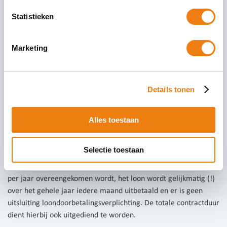
overeenkomsten een uitsluiting voor
Statistieken
loondoorbetalingsverplichting hebben, geldt dat per 2020
daarnaast ook de regels van oproepcontracten gelden.
Conclusie
Marketing
De flexibiliteit van oproepcontracten wordt sterk ingeperkt.
Daarnaast gaan voor deze contractvormen ook de kosten
Details tonen
omhoog in verband met de transitievergoeding (ca 2.78%
loonsom) en de hogere kosten voor WW-premie hoog.
Alles toestaan
Aandachtspunten/uitzonderingen
contracten met een duur van een jaar en waarbij het jaar-
Selectie toestaan
urenmodel wordt toegepast vallen niet onder de regels van de
oproepovereenkomst. Hierbij geldt dat vastgelegd aantal uren
per jaar overeengekomen wordt, het loon wordt gelijkmatig (!)
over het gehele jaar iedere maand uitbetaald en er is geen
uitsluiting loondoorbetalingsverplichting. De totale contractduur
dient hierbij ook uitgediend te worden.