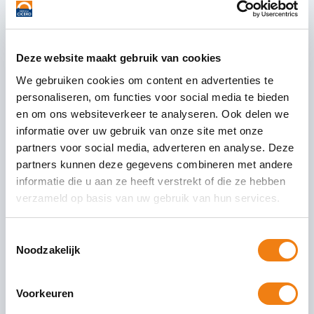
Met name in het kader van de loondoorbetalingsplicht die kan
ontstaan wanneer oproepen niet eenduidig vastgelegd en als
zodanig doorgevoerd zijn.
Deze website maakt gebruik van cookies
We gebruiken cookies om content en advertenties te
Bijzonder voor uitzenders
personaliseren, om functies voor social media te bieden
Uitzendovereenkomsten Fase A of 1/2 voor tijdelijke duur met
en om ons websiteverkeer te analyseren. Ook delen we
stilzwijgende verlenging (bijvoorbeeld week-contracten) met
informatie over uw gebruik van onze site met onze
nul-uren en uitsluiting loondoorbetaling krijgen niet alleen te
partners voor social media, adverteren en analyse. Deze
maken met deze nieuwe regels rondom oproepcontracten.
partners kunnen deze gegevens combineren met andere
informatie die u aan ze heeft verstrekt of die ze hebben
De nieuwe ABU cao en de nieuwe NBBU cao worden per 30-12-
verzameld op basis van uw gebruik van hun services.
2019 van kracht.
In deze nieuwe cao’s zijn nieuwe regels opgenomen t.a.v. deze
Toestemmingsselectie
zogenaamde ‘repeterende contracten’. Nieuw wordt dat het
Noodzakelijk
tweede, tijdelijke contract bij eenzelfde opdrachtgever een
minimale duur van 4 weken dient te bevatten.
Contracten met stilzwijgende verlenging dienen daarmee
Voorkeuren
minimaal voor 4 weken verlengd te worden en indien deze