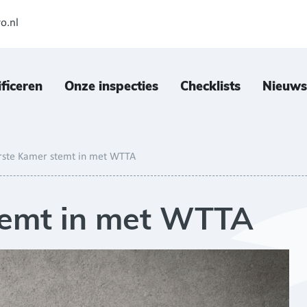
o.nl
ificeren
Onze inspecties
Checklists
Nieuws
rste Kamer stemt in met WTTA
temt in met WTTA