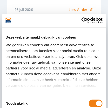
26 juli 2026
Lees Verder
Deze website maakt gebruik van cookies
We gebruiken cookies om content en advertenties te
Uitzendverbod vleessector per
personaliseren, om functies voor social media te bieden
maart 2028
en om ons websiteverkeer te analyseren. Ook delen we
informatie over uw gebruik van onze site met onze
Minister Vijlbrief van SZW gaat de vleessector per
partners voor social media, adverteren en analyse. Deze
1 maart 2028 verbieden om nog met
partners kunnen deze gegevens combineren met andere
uitzendkrachten te werken voor banen die te
informatie die u aan ze heeft verstrekt of die ze hebben
maken hebben
verzameld op basis van uw gebruik van hun services.
09 juli 2026
Lees Verder
Toestemmingsselectie
Noodzakelijk