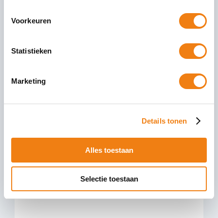
Voorkeuren
Eerste Kamer akkoord met wet meer
Statistieken
zekerheid voor flexwerkers
Marketing
Dinsdag 7 juli 2026 heeft de Eerste Kamer
ingestemd met de wet ‘meer zekerheid voor
flexwerkers’ van minister Vijlbrief van SZW. Per 1
Details tonen
januari
09 juli 2026
Lees Verder
Alles toestaan
Selectie toestaan