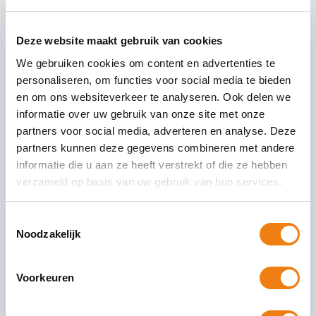
Deze website maakt gebruik van cookies
Video PayChecked
We gebruiken cookies om content en advertenties te
Wat is PayChecked?Uitleg en introductie over PayChecked in
personaliseren, om functies voor social media te bieden
Transport door TLN
en om ons websiteverkeer te analyseren. Ook delen we
informatie over uw gebruik van onze site met onze
partners voor social media, adverteren en analyse. Deze
Video NIWO
partners kunnen deze gegevens combineren met andere
informatie die u aan ze heeft verstrekt of die ze hebben
Uitleg wanneer je een vervoervergunning nodig hebt en hoe je
verzameld op basis van uw gebruik van hun services.
deze vergunning bij de NIWO kunt aanvragen
Toestemmingsselectie
Noodzakelijk
Video Webinar
PayChecked voor koeriers.
Voorkeuren