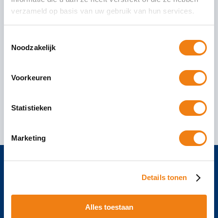
verzameld op basis van uw gebruik van hun services.
WAB special – Payrolling krijgt
aparte status
Toestemmingsselectie
Noodzakelijk
Dit artikel is onderdeel van onze WAB-special. In
deze artikelen worden de belangrijkste
onderdelen van de WAB en de wijzigingen die
Voorkeuren
deze in de
Statistieken
02 december 2019
Lees Verder
Marketing
Details tonen
Klachtenprocedure
Privacyverklaring
Alles toestaan