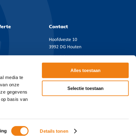
ferte
Contact
Hoofdveste 10
3992 DG Houten
T
+31(0)38 720 08 21
Email:
contact@cicero.nl
Alles toestaan
BTW NL814490682B01
al media te
KVK 39092300
 van onze
Selectie toestaan
deze gegevens
 op basis van
e
ing
Details tonen