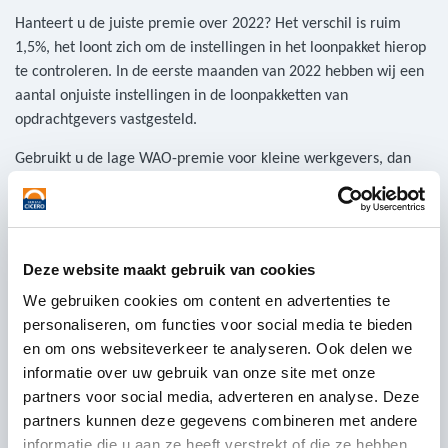
Hanteert u de juiste premie over 2022? Het verschil is ruim
1,5%, het loont zich om de instellingen in het loonpakket hierop
te controleren. In de eerste maanden van 2022 hebben wij een
aantal onjuiste instellingen in de loonpakketten van
opdrachtgevers vastgesteld.
Gebruikt u de lage WAO-premie voor kleine werkgevers, dan
dient u ook een
WHK
-beschikking 2022 voor kleine werkgevers
te hebben ontvangen.
Het zou vervelend zijn als u grote werkgever bent, en op dit
Deze website maakt gebruik van cookies
moment de percentages van kleine werkgever toepast. Dit kan
leiden tot een vervelende correctie.
We gebruiken cookies om content en advertenties te
Wanneer u als kleine werkgever de hoge premie gebruikt, dan
personaliseren, om functies voor social media te bieden
geeft u een te hoge premie aan.
en om ons websiteverkeer te analyseren. Ook delen we
informatie over uw gebruik van onze site met onze
Bron:
Uwv.nl
partners voor social media, adverteren en analyse. Deze
partners kunnen deze gegevens combineren met andere
informatie die u aan ze heeft verstrekt of die ze hebben