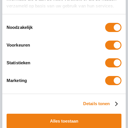
Tags:
arbeidsongeschiktheidsfonds
verzameld op basis van uw gebruik van hun services.
Basispremie
Bureau Cicero
Toestemmingsselectie
Noodzakelijk
Plaats een bericht
Voorkeuren
Statistieken
Marketing
Details tonen
Alles toestaan