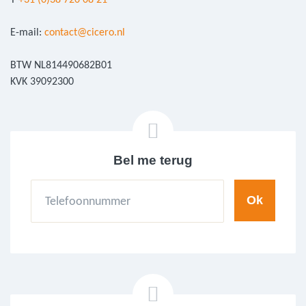
T
+31 (0)38 720 08 21
E-mail:
contact@cicero.nl
BTW NL814490682B01
KVK 39092300
Bel me terug