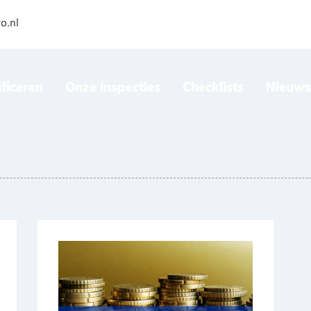
o.nl
ificeren
Onze inspecties
Checklists
Nieuws