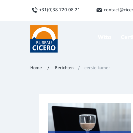
+31(0)38 720 08 21
contact@cicer
Wtta
Cert
Home
/
Berichten
/
eerste kamer