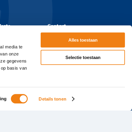
ferte
Contact
Hoofdveste 10
Alles toestaan
3992 DG Houten
al media te
 van onze
T
+31(0)38 720 08 21
Selectie toestaan
deze gegevens
Email:
contact@cicero.nl
 op basis van
BTW NL814490682B01
KVK 39092300
ing
Details tonen
e