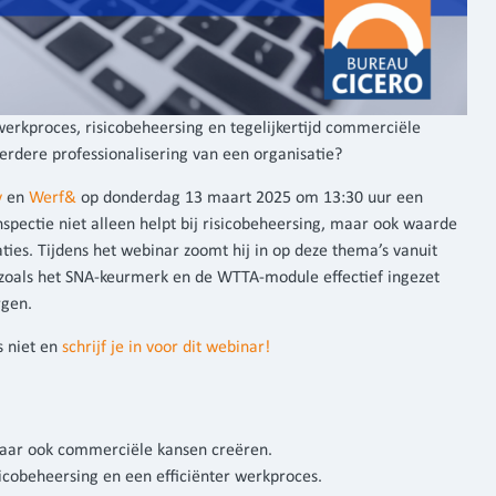
werkproces, risicobeheersing en tegelijkertijd commerciële
erdere professionalisering van een organisatie?
y
en
Werf&
op donderdag 13 maart 2025 om 13:30 uur een
nspectie niet alleen helpt bij risicobeheersing, maar ook waarde
ties. Tijdens het webinar zoomt hij in op deze thema’s vanuit
zoals het SNA-keurmerk en de WTTA-module effectief ingezet
rgen.
s niet en
schrijf je in voor dit webinar!
 maar ook commerciële kansen creëren.
icobeheersing en een efficiënter werkproces.