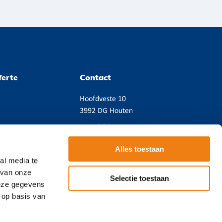
ferte
Contact
Hoofdveste 10
3992 DG Houten
T
+31(0)38 720 08 21
Email:
contact@cicero.nl
Alles toestaan
BTW NL814490682B01
al media te
KVK 39092300
 van onze
Selectie toestaan
deze gegevens
 op basis van
e