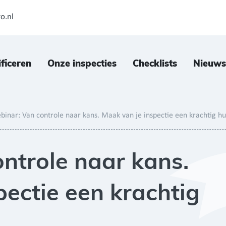
o.nl
ificeren
Onze inspecties
Checklists
Nieuws
binar: Van controle naar kans. Maak van je inspectie een krachtig h
ntrole naar kans.
pectie een krachtig