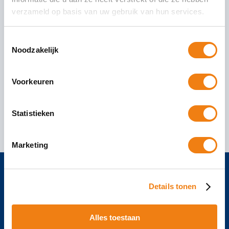
verzameld op basis van uw gebruik van hun services.
BLOG: Inbreng van de eenmanszaak
in de B.V..
Toestemmingsselectie
Noodzakelijk
Als startende ondernemer ben je waarschijnlijk
begonnen in de vorm van een eenmanszaak. Of
bij samenwerking met één of meerdere partners
Voorkeuren
een vennootschap onder
Statistieken
04 april 2022
Lees Verder
Marketing
Details tonen
Klachtenprocedure
Privacyverklaring
Alles toestaan