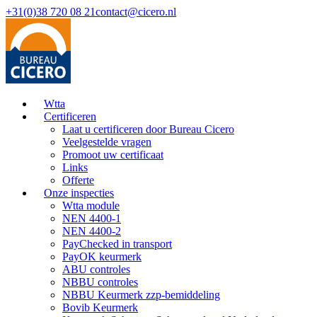
+31(0)38 720 08 21
contact@cicero.nl
Wtta
Certificeren
Laat u certificeren door Bureau Cicero
Veelgestelde vragen
Promoot uw certificaat
Links
Offerte
Onze inspecties
Wtta module
NEN 4400-1
NEN 4400-2
PayChecked in transport
PayOK keurmerk
ABU controles
NBBU controles
NBBU Keurmerk zzp-bemiddeling
Bovib Keurmerk