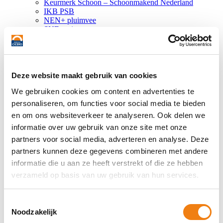
Keurmerk Schoon – Schoonmakend Nederland
IKB PSB
NEN+ pluimvee
SNF-register
Perspectiefverklaring
Speciale opdrachten
Checklists
Nieuws
Nieuws
Deze website maakt gebruik van cookies
Blogs
We gebruiken cookies om content en advertenties te
Events
Bureau Cicero
personaliseren, om functies voor social media te bieden
Over ons
en om ons websiteverkeer te analyseren. Ook delen we
Het team
informatie over uw gebruik van onze site met onze
Partners
Downloads
partners voor social media, adverteren en analyse. Deze
Klanten vertellen
partners kunnen deze gegevens combineren met andere
Vacatures
informatie die u aan ze heeft verstrekt of die ze hebben
Contact
Zoeken
verzameld op basis van uw gebruik van hun services.
Zoeken
Toestemmingsselectie
Home
/
Berichten
/
vervoer
Noodzakelijk