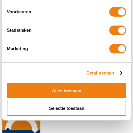
Voorkeuren
Statistieken
Marketing
Nieuwe normenset keurmerk PayChecked in Transport
Details tonen
Per 1 augustus 2017 is er een nieuwe normenset van toepassing
voor ondernemingen die getoetst worden voor het keurmerk
Alles toestaan
Paychecked in Transport, de wijzigingen
01 september 2017
Selectie toestaan
Lees Verder