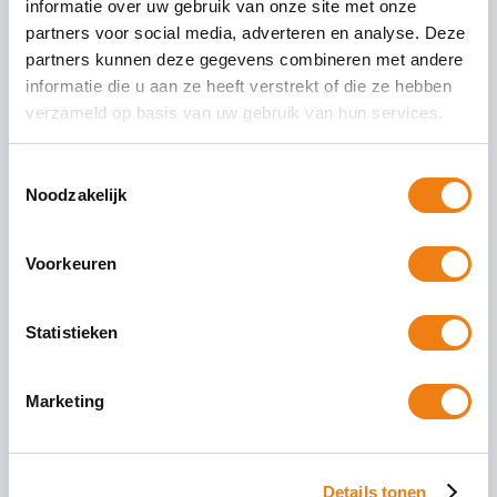
informatie over uw gebruik van onze site met onze
partners voor social media, adverteren en analyse. Deze
partners kunnen deze gegevens combineren met andere
informatie die u aan ze heeft verstrekt of die ze hebben
Vanaf 2020 Ketenbepaling terug
verzameld op basis van uw gebruik van hun services.
van nu 2 naar 3 jaar (en 3
contracten)
Toestemmingsselectie
Noodzakelijk
Op 1 juli 2015 is de ketenbepaling gewijzigd van 3
jaar naar 2 jaar door de Wet Werk en Zekerheid
Voorkeuren
(WWZ). Werknemers hadden vanaf
26 juli 2018
Lees Verder
Statistieken
Marketing
Details tonen