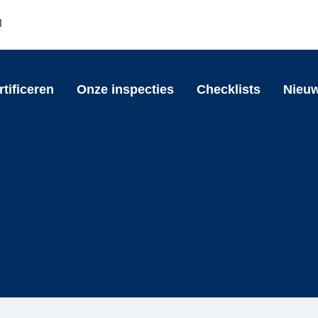
l
rtificeren
Onze inspecties
Checklists
Nieu