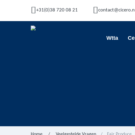
+31(0)38 720 08 21
contact@cicero.n
Wtta
Ce
Home
/
Veelgestelde Vragen
/
Fair Produce