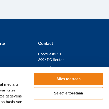
rte
Contact
Hoofdveste 10
3992 DG Houten
T
+31(0)38 720 08 21
Email:
contact@cicero.nl
Alles toestaan
BTW NL814490682B01
al media te
KVK 39092300
 van onze
Selectie toestaan
deze gegevens
 op basis van