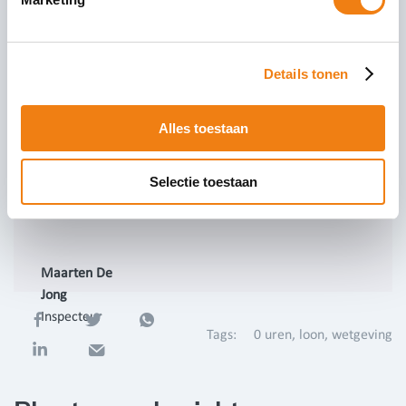
Benieuwd waarover wij nog meer schrijven? Bekijk dan
hier
al
onze nieuwsartikelen. Wil je graag maandelijks een mail
ontvangen met alle actuele nieuwsitems, stuur dan een mail
Details tonen
naar
contact@cicero.nl
.
Alles toestaan
038 720 08 21
mdejong@cicero.nl
Selectie toestaan
https://www.bureaucicero.nl
Maarten De
Jong
Inspecteur
Tags:
0 uren
loon
wetgeving