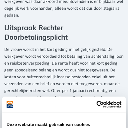
werkgever was daar akkoord mee. Bovendien is er blijkbaar wel
degelijk werk voorhanden, alleen wordt dat dus door stagiairs
gedaan.
Uitspraak Rechter
Doorbetalingsplicht
De vrouw wordt in het kort geding in het gelijk gesteld. De
werkgever wordt veroordeeld tot betaling van achterstallig loon
en reiskostenvergoeding. De rente heeft voor het kort geding
geen spoedeisend belang en wordt dus niet toegewezen. De
kosten voor buitenrechtelijk incasso bestonden enkel uit het
verzenden van een brief en worden niet toegewezen, maar de
gerechtelijke kosten wel. Of er per 1 januari rechtmatig een
verandering is ontstaan in de hoeveelheid uren die de vrouw
nog werkt, wordt overgelaten aan de bodemprocedure.
Wat kan dit voor u betekenen een
doorbetalingsplicht
Deze website maakt gebruik van cookies