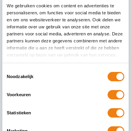
We gebruiken cookies om content en advertenties te
Wanneer een werknemer een 0-uren contract heeft maar
personaliseren, om functies voor social media te bieden
iedere week toch een vast of wisselend aantal uren werkt, en
en om ons websiteverkeer te analyseren. Ook delen we
dat meer dan 3 maanden achtereen, dan loopt u het risico dat
informatie over uw gebruik van onze site met onze
er een rechtsvermoeden bestaat waarin de werknemer een
partners voor social media, adverteren en analyse. Deze
contract heeft voor het (gemiddeld) aantal uren dat hij of zij
partners kunnen deze gegevens combineren met andere
daadwerkelijk werkt.
informatie die u aan ze heeft verstrekt of die ze hebben
verzameld op basis van uw gebruik van hun services.
Het niet meer oproepen van de medewerker voor het
gebruikelijk aantal uur dat voorheen gewerkt werd voor het
Toestemmingsselectie
resterende deel van de duur van de arbeidsovereenkomst
Noodzakelijk
betekent dat u het risico loopt dat de medewerker succesvol het
verschil in uren x uurloon kan claimen.
Voorkeuren
Hiermee kan het zijn dat hij of zij recht heeft op
loondoorbetaling van de werkelijk gewerkte uren.
Statistieken
Bekijk de uitspraak van het kort geding hier.
Elke maand schrijven wij nieuwe actuele nieuwsitems.
Marketing