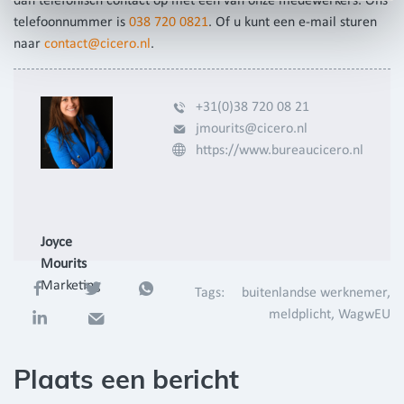
dan telefonisch contact op met één van onze medewerkers. Ons
telefoonnummer is
038 720 0821
. Of u kunt een e-mail sturen
naar
contact@cicero.nl
.
+31(0)38 720 08 21
jmourits@cicero.nl
https://www.bureaucicero.nl
Joyce
Mourits
Marketing
Tags:
buitenlandse werknemer
meldplicht
WagwEU
Plaats een bericht