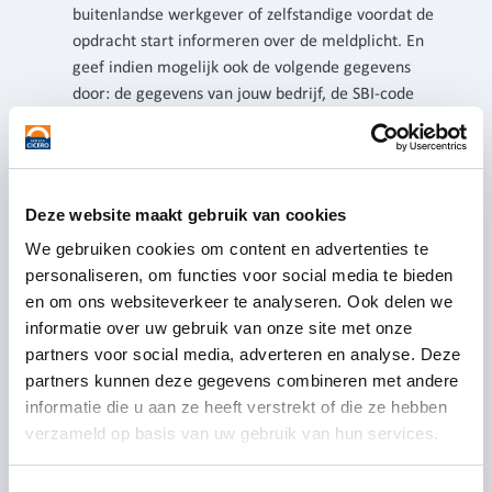
buitenlandse werkgever of zelfstandige voordat de
opdracht start informeren over de meldplicht. En
geef indien mogelijk ook de volgende gegevens
door: de gegevens van jouw bedrijf, de SBI-code
van de opdracht (vaak hetzelfde als die van jouw
bedrijf, maar niet altijd) en het adres van de
werkplek.
Tip 3: Bepaal wie binnen uw organisatie
Deze website maakt gebruik van cookies
verantwoordelijk is voor het controleren van de
We gebruiken cookies om content en advertenties te
melding. Is dit de persoon die de inhuur regelt? Of
personaliseren, om functies voor social media te bieden
ligt dit bij HR/planning/legal/andere afdeling? Zorg
en om ons websiteverkeer te analyseren. Ook delen we
dat de taak bij een vaste persoon of afdeling ligt.
informatie over uw gebruik van onze site met onze
Tip 4: Geef het juiste emailadres van deze persoon
partners voor social media, adverteren en analyse. Deze
of afdeling door aan de buitenlandse werkgever of
partners kunnen deze gegevens combineren met andere
zelfstandige. Zodra de melding is gedaan, krijgt de
informatie die u aan ze heeft verstrekt of die ze hebben
aangewezen persoon of afdeling een e-mail met
verzameld op basis van uw gebruik van hun services.
het verzoek de melding te controleren.
Tip 5: Informeer het buitenlandse bedrijf over de
arbeidsvoorwaarden waar de tijdelijke werknemers