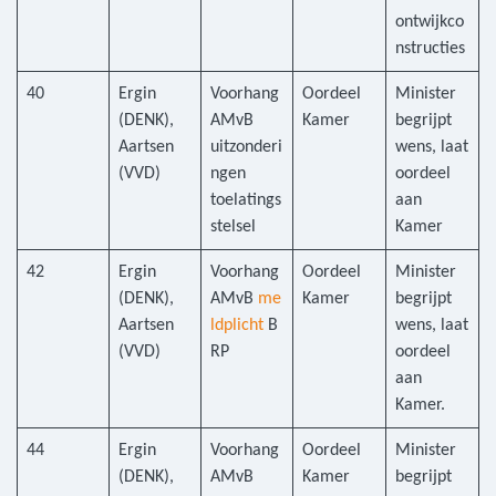
ontwijkco
nstructies
40
Ergin
Voorhang
Oordeel
Minister
(DENK),
AMvB
Kamer
begrijpt
Aartsen
uitzonderi
wens, laat
(VVD)
ngen
oordeel
toelatings
aan
stelsel
Kamer
42
Ergin
Voorhang
Oordeel
Minister
(DENK),
AMvB
me
Kamer
begrijpt
Aartsen
ldplicht
B
wens, laat
(VVD)
RP
oordeel
aan
Kamer.
44
Ergin
Voorhang
Oordeel
Minister
(DENK),
AMvB
Kamer
begrijpt