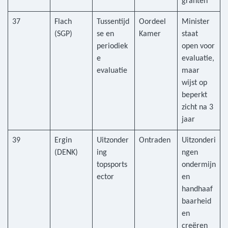
granten
37
Flach
Tussentijd
Oordeel
Minister
(SGP)
se en
Kamer
staat
periodiek
open voor
e
evaluatie,
evaluatie
maar
wijst op
beperkt
zicht na 3
jaar
39
Ergin
Uitzonder
Ontraden
Uitzonderi
(DENK)
ing
ngen
topsports
ondermijn
ector
en
handhaaf
baarheid
en
creëren