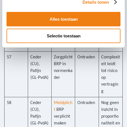
handhavin
Details tonen
g.
56
Ergin
Toelating
Ontraden
Richt zich
Alles toestaan
(DENK)
weigeren
alleen op
bij
uitlener
Selectie toestaan
discrimin
atie
57
Ceder
Zorgplicht
Ontraden
Complexit
(CU),
BRP in
eit leidt
Patijn
normenka
tot risico
(GL-PvdA)
der
op
vertragin
g
58
Ceder
Meldplich
Ontraden
Nog geen
(CU),
t
BRP
inzicht in
Patijn
verplicht
proportio
(GL-PvdA)
maken
naliteit en