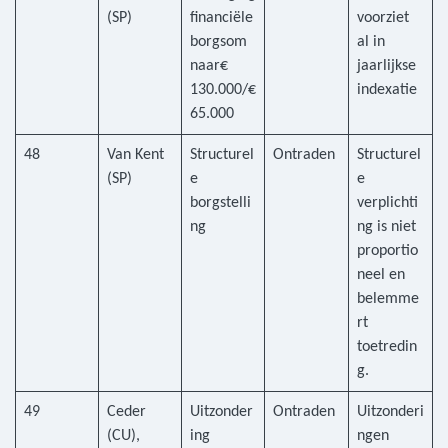
(SP)
financiële
voorziet
borgsom
al in
naar€
jaarlijkse
130.000/€
indexatie
65.000
48
Van Kent
Structurel
Ontraden
Structurel
(SP)
e
e
borgstelli
verplichti
ng
ng is niet
proportio
neel en
belemme
rt
toetredin
g.
49
Ceder
Uitzonder
Ontraden
Uitzonderi
(CU),
ing
ngen