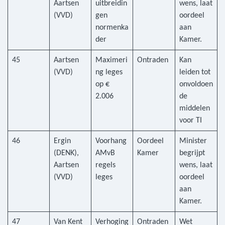
Aartsen
uitbreidin
wens, laat
(VVD)
gen
oordeel
normenka
aan
der
Kamer.
45
Aartsen
Maximeri
Ontraden
Kan
(VVD)
ng leges
leiden tot
op €
onvoldoen
2.006
de
middelen
voor TI
46
Ergin
Voorhang
Oordeel
Minister
(DENK),
AMvB
Kamer
begrijpt
Aartsen
regels
wens, laat
(VVD)
leges
oordeel
aan
Kamer.
47
Van Kent
Verhoging
Ontraden
Wet