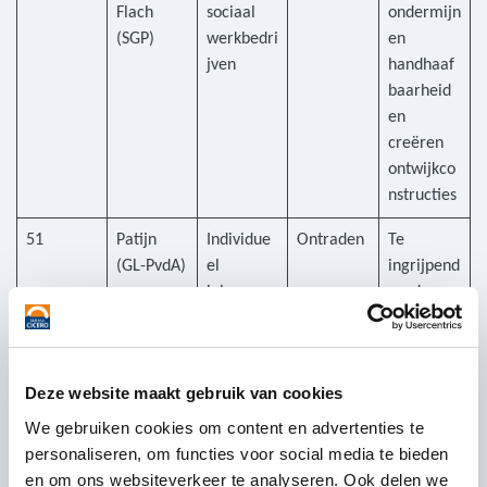
Flach
sociaal
ondermijn
(SGP)
werkbedri
en
jven
handhaaf
baarheid
en
creëren
ontwijkco
nstructies
51
Patijn
Individue
Ontraden
Te
(GL-PvdA)
el
ingrijpend
inleenver
zonder
bod
duidelijkh
eid over
effect
Deze website maakt gebruik van cookies
53
Aartsen
Opschort
Ontraden
Vertraagt
We gebruiken cookies om content en advertenties te
(VVD)
ende
aanpak
personaliseren, om functies voor social media te bieden
werking
kwaadwill
en om ons websiteverkeer te analyseren. Ook delen we