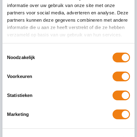
schorsing
enden
informatie over uw gebruik van onze site met onze
/toelating
partners voor social media, adverteren en analyse. Deze
partners kunnen deze gegevens combineren met andere
54
Patijn
Expliciter
Nog geen
Minister
informatie die u aan ze heeft verstrekt of die ze hebben
(GL-
en verbod
oordeel
wacht
verzameld op basis van uw gebruik van hun services.
PvdA),
terbeschi
(terughou
technisch
Omtzigt
kkingstelli
dend)
e
Toestemmingsselectie
(NSC)
ng
verkennin
Noodzakelijk
g af
55
Patijn
Handhavi
Ontraden
Nieuwe
Voorkeuren
(GL-
ng gelijke
complexe
PvdA),
behandeli
bevoegdh
Omtzigt
ng
eid
Statistieken
(NSC)
zonder
extra geld
Marketing
gaat ten
koste van
andere