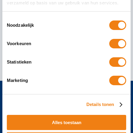
verzameld op basis van uw gebruik van hun services.
Blog: Welkom bij Bureau Cicero!
Toestemmingsselectie
Bureau Cicero bestaat uit een groep inspecteurs
Noodzakelijk
die controleren op “verplichtingen uit arbeid”.
Denk aan: SNA keurmerk, PayOK, PayChecked,
Voorkeuren
SNF, Bovib, enz. Onze inspecteurs
12 november 2018
Lees Verder
Statistieken
Marketing
Klachtenprocedure
Details tonen
Privacyverklaring
Alles toestaan
Algemene voorwaarden