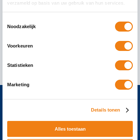
verzameld op basis van uw gebruik van hun services.
Recap even Duurzaam inlenen
Toestemmingsselectie
Op maandag 11 april 2022 vond een
Noodzakelijk
verdiepingssessie plaats voor de inleners van flex.
Het evenement is door Bureau Cicero in
Voorkeuren
samenwerking met ABN
02 mei 2022
Lees Verder
Statistieken
Marketing
Klachtenprocedure
Details tonen
Privacyverklaring
Alles toestaan
Algemene voorwaarden