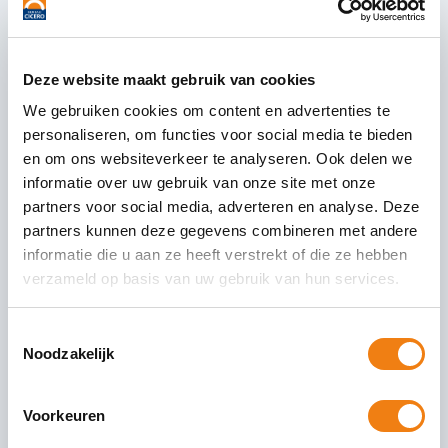
Het kabinet haalt een streep door
oproepcontracten
Deze website maakt gebruik van cookies
Uit de hoofdlijnenbrief arbeidsmarkt kan worden
We gebruiken cookies om content en advertenties te
afgeleid dat het kabinet een streep haalt door
personaliseren, om functies voor social media te bieden
oproepcontracten, zoals het nul-urencontract.
en om ons websiteverkeer te analyseren. Ook delen we
Hiervoor in de plaats komt een
informatie over uw gebruik van onze site met onze
partners voor social media, adverteren en analyse. Deze
27 juli 2022
Lees Verder
partners kunnen deze gegevens combineren met andere
informatie die u aan ze heeft verstrekt of die ze hebben
verzameld op basis van uw gebruik van hun services.
Toestemmingsselectie
Noodzakelijk
Voorkeuren