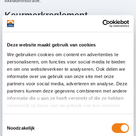
loonadministratie.
Keurmerkreglement
Naast de normenset is met ingang van 1 april 2025 ook het
keurmerkreglement geactualiseerd. Wij adviseren u om zowel
de nieuwe normenset als het reglement zorgvuldig door te
Deze website maakt gebruik van cookies
nemen. Samen vormen zij de fundamenten voor een juiste en
We gebruiken cookies om content en advertenties te
toekomstbestendige toepassing van het PayChecked in Transport
personaliseren, om functies voor social media te bieden
keurmerk.
en om ons websiteverkeer te analyseren. Ook delen we
informatie over uw gebruik van onze site met onze
De geactualiseerde normenset en het keurmerkreglement vindt
partners voor social media, adverteren en analyse. Deze
u op de website van
PayChecked
.
partners kunnen deze gegevens combineren met andere
Bron:
PayChecked.nl
informatie die u aan ze heeft verstrekt of die ze hebben
verzameld op basis van uw gebruik van hun services.
Elke maand schrijven wij actuele nieuwsartikelen. Bent u
benieuwd waarover wij nog meer schrijven? Bekijk
Toestemmingsselectie
dan
hier
onze nieuwsartikelen. Wilt u graag maandelijks onze
Noodzakelijk
nieuwsbrief ontvangen?
Schrijf je dan hier in.