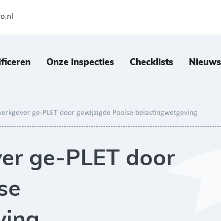
o.nl
ificeren
Onze inspecties
Checklists
Nieuws
erkgever ge-PLET door gewijzigde Poolse belastingwetgeving
er ge-PLET door
se
ving