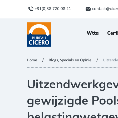
+31(0)38 720 08 21
contact@cicer
Wtta
Cert
Home
/
Blogs, Specials en Opinie
/
Uitzendw
Uitzendwerkgev
gewijzigde Pool
belastingwetge