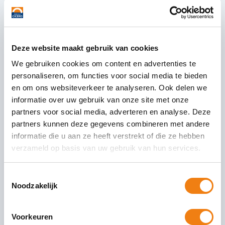
loonheffingen
Geen negatieve loonbelasting/premie volksverzekeringen of
negatieve verrekende arbeidskorting op cumulatief niveau in de
Deze website maakt gebruik van cookies
inkomstenverhouding
We gebruiken cookies om content en advertenties te
personaliseren, om functies voor social media te bieden
In de gegevensspecificaties geldt vanaf 2025 de voorwaarde dat
en om ons websiteverkeer te analyseren. Ook delen we
per inkomstenverhouding (IKV) in het kalenderjaar het
informatie over uw gebruik van onze site met onze
cumulatieve bedrag aan ingehouden loonbelasting/premie
partners voor social media, adverteren en analyse. Deze
volksverzekeringen of aan verrekende arbeidskorting in de
partners kunnen deze gegevens combineren met andere
aangiften loonheffingen
niet
negatief mag zijn.
informatie die u aan ze heeft verstrekt of die ze hebben
Cumulatief bedrag
verzameld op basis van uw gebruik van hun services.
Met ‘cumulatief bedrag’ wordt het totaalbedrag aan
Toestemmingsselectie
ingehouden loonbelasting/premie volksverzekeringen of aan
Noodzakelijk
verrekende arbeidskorting in de IKV vanaf 1 januari van het
onderhavige jaar bedoeld. In geen enkele aangifte mag dat
Voorkeuren
cumulatieve bedrag negatief zijn.