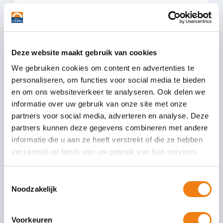
Ik heb me aangemeld voor
paychecked, wanneer sta ik dan in
het register?
Deze website maakt gebruik van cookies
Bureau Cicero doet veel inspecties
We gebruiken cookies om content en advertenties te
voor PayChecked in Transport. Bij een PayChecked
personaliseren, om functies voor social media te bieden
inspectie controleren we of u, als transportbedrijf,
en om ons websiteverkeer te analyseren. Ook delen we
volgens wet- en regelgeving werkt en
informatie over uw gebruik van onze site met onze
partners voor social media, adverteren en analyse. Deze
07 juni 2021
Lees Verder
partners kunnen deze gegevens combineren met andere
informatie die u aan ze heeft verstrekt of die ze hebben
verzameld op basis van uw gebruik van hun services.
Toestemmingsselectie
Noodzakelijk
Voorkeuren