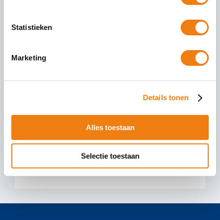
Statistieken
Marketing
PayChecked in Transport: Waar
moet je nu op letten?
Details tonen
Bureau Cicero doet veel inspecties voor
PayChecked in Transport. Bij een PayChecked
Alles toestaan
inspectie wordt gecontroleerd of wet- en
regelgeving en een deel van de
Selectie toestaan
04 september 2020
Lees Verder