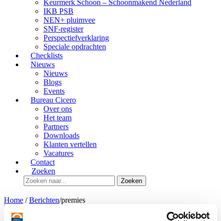
Keurmerk Schoon – Schoonmakend Nederland
IKB PSB
NEN+ pluimvee
SNF-register
Perspectiefverklaring
Speciale opdrachten
Checklists
Nieuws
Nieuws
Blogs
Events
Bureau Cicero
Over ons
Het team
Partners
Downloads
Klanten vertellen
Vacatures
Contact
Zoeken
Zoeken
Home
/
Berichten
/
premies