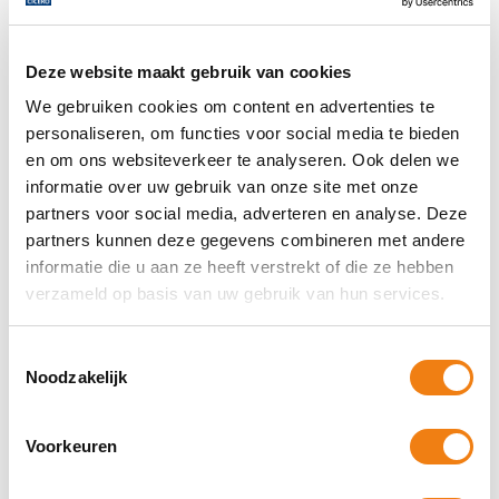
Deze website maakt gebruik van cookies
We gebruiken cookies om content en advertenties te
personaliseren, om functies voor social media te bieden
en om ons websiteverkeer te analyseren. Ook delen we
informatie over uw gebruik van onze site met onze
partners voor social media, adverteren en analyse. Deze
partners kunnen deze gegevens combineren met andere
Lagere premies Werkhervattingskas in 2025 mogelijk
informatie die u aan ze heeft verstrekt of die ze hebben
aanleiding voor nieuw rekenwerk eigenrisicodragers
verzameld op basis van uw gebruik van hun services.
In 2025 zullen de premies voor de uitzendsector lager uitvallen. Dit
kan betekenen dat eigenrisicodragers hun berekeningen moeten
Toestemmingsselectie
herzien. Het UWV heeft de nota
Noodzakelijk
02 augustus 2024
Lees Verder
Voorkeuren