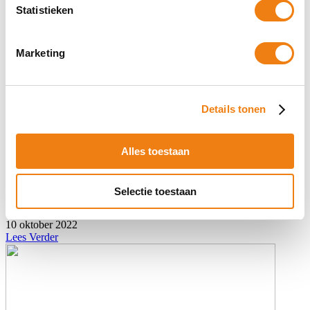
Statistieken
Marketing
Details tonen
Nieuw bekend: SV-premies en kostprijsfactoren voor 2023
Alles toestaan
Hierbij het overzicht “Premies 2023” opgesteld door Marcel
Reijmers die ieder jaar een mooi overzicht maakt van de diverse
Selectie toestaan
variabelen in de kostprijs voor
10 oktober 2022
Lees Verder