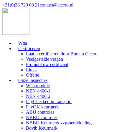
+31(0)38 720 08 21
contact@cicero.nl
Wtta
Certificeren
Laat u certificeren door Bureau Cicero
Veelgestelde vragen
Promoot uw certificaat
Links
Offerte
Onze inspecties
Wtta module
NEN 4400-1
NEN 4400-2
PayChecked in transport
PayOK keurmerk
ABU controles
NBBU controles
NBBU Keurmerk zzp-bemiddeling
Bovib Keurmerk