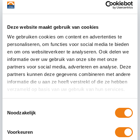
10 augustus 2026
Hallo,
Graag zou ik van u vernemen wat de
Deze website maakt gebruik van cookies
tijden van de informatiesessie AVG zijn
We gebruiken cookies om content en advertenties te
op dinsdag 12 november.
personaliseren, om functies voor social media te bieden
Alvast bedankt voor uw reactie!
en om ons websiteverkeer te analyseren. Ook delen we
Met vriendelijke groet,
informatie over uw gebruik van onze site met onze
partners voor social media, adverteren en analyse. Deze
Karen Wemerman
partners kunnen deze gegevens combineren met andere
informatie die u aan ze heeft verstrekt of die ze hebben
Beantwoorden
verzameld op basis van uw gebruik van hun services.
Dewy Mulder
Toestemmingsselectie
10 augustus 2026
Noodzakelijk
Hallo Karen,
wat leuk dat je je
Voorkeuren
aanmeld, De