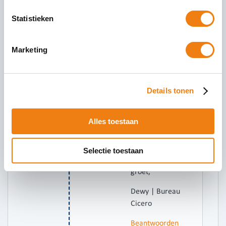
infosessie is op
Statistieken
dinsdag 12
november om
16:00uur op het
Marketing
hoofdkantoor
van Bureau
Cicero in Zwolle.
Details tonen
we sturen de
details en een
inschrijf link
Alles toestaan
naar je
mailadres.
Selectie toestaan
vriendelijke
groet,
Dewy | Bureau
Cicero
Beantwoorden