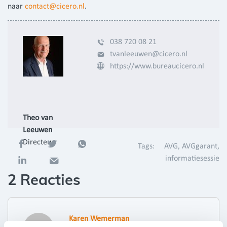
naar
contact@cicero.nl
.
038 720 08 21
tvanleeuwen@cicero.nl
https://www.bureaucicero.nl
Theo van
Leeuwen
Directeur
Tags:
AVG
AVGgarant
informatiesessie
2 Reacties
Karen Wemerman