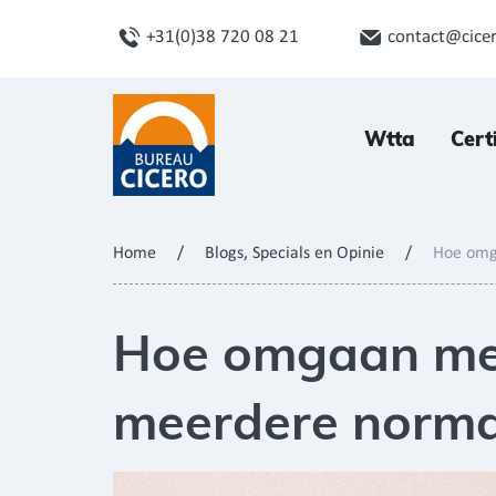
+31(0)38 720 08 21
contact@cicer
Wtta
Cert
Home
/
Blogs, Specials en Opinie
/
Hoe omga
Hoe omgaan met 
meerdere norma