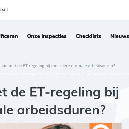
o.nl
ificeren
Onze inspecties
Checklists
Nieuws
an met de ET-regeling bij meerdere normale arbeidsduren?
de ET-regeling bij
le arbeidsduren?