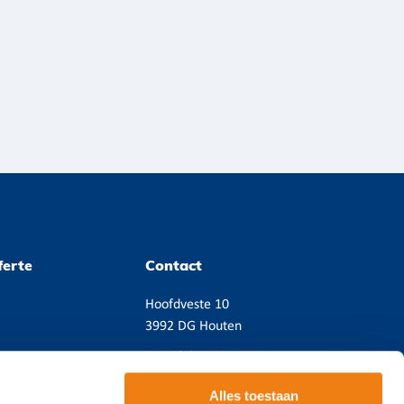
ferte
Contact
Hoofdveste 10
3992 DG Houten
T
+31(0)38 720 08 21
Email:
contact@cicero.nl
Alles toestaan