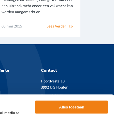
een uitzendkracht onder een vakkracht kan
worden aangemerkt en
05 mei 2015
Lees Verder
ferte
Contact
Hoofdveste 10
3992 DG Houten
T
+31(0)38 720 08 21
Email:
contact@cicero.nl
Alles toestaan
BTW NL814490682B01
al media te