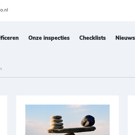
o.nl
ificeren
Onze inspecties
Checklists
Nieuws
n