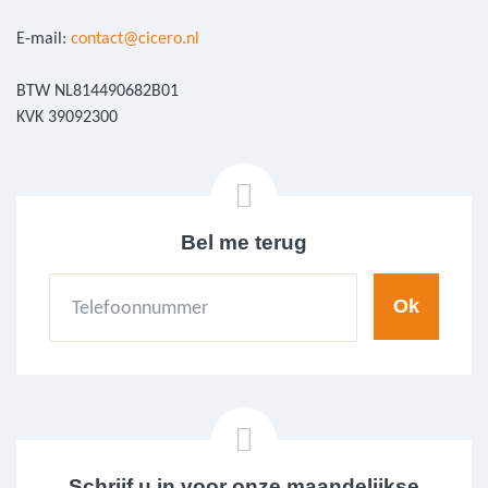
E-mail:
contact@cicero.nl
BTW NL814490682B01
KVK 39092300
Bel me terug
Schrijf u in voor onze maandelijkse