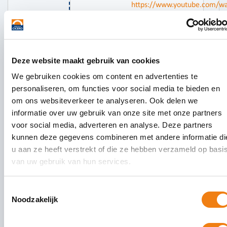
https://www.youtube.com/w
v=NWoOvNFSo-s
Met vriendelijke groet,
Bureau Cicero
Deze website maakt gebruik van cookies
Beantwoorden
We gebruiken cookies om content en advertenties te
personaliseren, om functies voor social media te bieden en
om ons websiteverkeer te analyseren. Ook delen we
informatie over uw gebruik van onze site met onze partners
voor social media, adverteren en analyse. Deze partners
kunnen deze gegevens combineren met andere informatie di
u aan ze heeft verstrekt of die ze hebben verzameld op basi
Plaats een bericht
van uw gebruik van hun services.
Toestemmingsselectie
Noodzakelijk