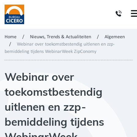
Home
/
Nieuws, Trends & Actualiteiten
/
Algemeen
/
Webinar over toekomstbestendig uitlenen en zzp-
bemiddeling tijdens WebinarWeek ZipConomy
Webinar over
toekomstbestendig
uitlenen en zzp-
bemiddeling tijdens
WebinarWeek