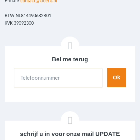
E-mail:
contact@cicero.nl
BTW NL814490682B01
KVK 39092300
Bel me terug
schrijf u in voor onze mail UPDATE