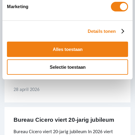
worden aangescherpt, rendement
Marketing
30 april 2026
Details tonen
Startersaftrek afgeschaft in 2027?
Alles toestaan
Wat betekent dit voor startende ondernemers en
zzp’ers? Voor veel startende ondernemers en zzp’ers is
Selectie toestaan
de startersaftrek een vertrouwd fiscaal voordeel. Juist
in de
28 april 2026
Bureau Cicero viert 20-jarig jubileum
Bureau Cicero viert 20-jarig jubileum In 2026 viert