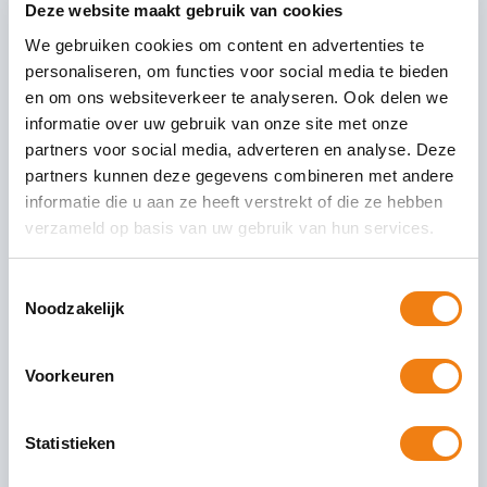
Deze website maakt gebruik van cookies
We gebruiken cookies om content en advertenties te
personaliseren, om functies voor social media te bieden
en om ons websiteverkeer te analyseren. Ook delen we
informatie over uw gebruik van onze site met onze
partners voor social media, adverteren en analyse. Deze
partners kunnen deze gegevens combineren met andere
informatie die u aan ze heeft verstrekt of die ze hebben
verzameld op basis van uw gebruik van hun services.
Relevante artikelen
Toestemmingsselectie
Noodzakelijk
FlexNieuws TOP 100
Voorkeuren
De groei vlakt af, de dynamiek neem toe De
Statistieken
flexbranche staat voor een nieuwe realiteit. De
omstandigheden zijn merkbaar verschoven. Regels