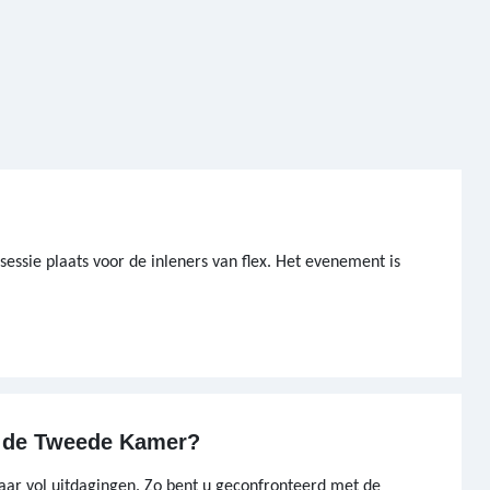
ssie plaats voor de inleners van flex. Het evenement is
n de Tweede Kamer?
ar vol uitdagingen. Zo bent u geconfronteerd met de