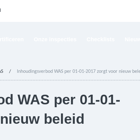
l
rtificeren
Onze inspecties
Checklists
Nieu
AS
/
Inhoudingsverbod WAS per 01-01-2017 zorgt voor nieuw bel
od WAS per 01-01-
 nieuw beleid