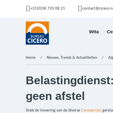
+31(0)38 720 08 21
contact@cicero.n
Wtta
Ce
Home
/
Nieuws, Trends & Actualiteiten
/
Al
Belastingdienst:
geen afstel
Sinds de invoering van de diverse
Coronacrisis
gerela