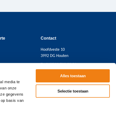
rte
Contact
Hoofdveste 10
3992 DG Houten
T
+31(0)38 720 08 21
Email:
contact@cicero.nl
Alles toestaan
BTW NL814490682B01
al media te
KVK 39092300
 van onze
Selectie toestaan
deze gegevens
 op basis van