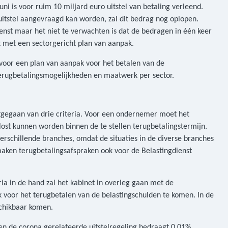
uni is voor ruim 10 miljard euro uitstel van betaling verleend.
uitstel aangevraagd kan worden, zal dit bedrag nog oplopen.
ienst maar het niet te verwachten is dat de bedragen in één keer
 met een sectorgericht plan van aanpak.
voor een plan van aanpak voor het betalen van de
 terugbetalingsmogelijkheden en maatwerk per sector.
itgegaan van drie criteria. Voor een ondernemer moet het
elost kunnen worden binnen de te stellen terugbetalingstermijn.
schillende branches, omdat de situaties in de diverse branches
maken terugbetalingsafspraken ook voor de Belastingdienst
ria in de hand zal het kabinet in overleg gaan met de
k voor het terugbetalen van de belastingschulden te komen. In de
schikbaar komen.
en de corona gerelateerde uitstelregeling bedraagt 0.01%.