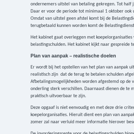
ondernemers uitstel van betaling gekregen. Tot half j
Daar er voor de periode tot minimaal 1 oktober ook 
Omdat van uitstel geen afstel komt bij de Belastingd
terugbetaald kunnen worden komt de Belastingdienst
Het kabinet gaat overleggen met koepelorganisaties 
belastingschulden. Het kabinet kijkt naar gespreide
Plan van aanpak – realistische doelen
Er wordt bij het opstellen van het plan van aanpak u
realistisch zijn dat de terug te betalen schulden afg
Afbetalingsmogelijkheden worden afgestemd op de ver
onderling sterk verschillen. Daarnaast dienen de te 
praktisch uitvoerbaar te zijn.
Deze opgaaf is niet eenvoudig en met deze drie crite
koepelorganisaties. Hieruit dient een plan van aanpa
zomer zal naar verluid meer informatie hierover be
De invorderingsrente voor de belastingschulden binn