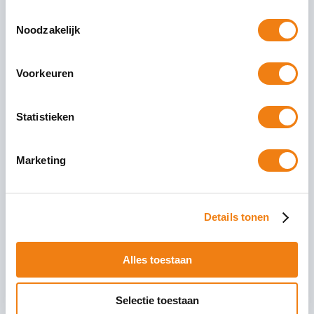
Toestemmingsselectie
Noodzakelijk
Voorkeuren
Relevante artikelen
Statistieken
Wijziging SNA keurmerk voor ZZP -
Marketing
bemiddelaars
De Stichting Normering Arbeid (SNA) heeft onlangs
wijzigingen doorgevoerd in het normenkader middels
Details tonen
aanpassingsrapport 2024-005. Deze aanpassingen
treden per 1 juli 2024 in werking
Alles toestaan
25 juni 2024
Selectie toestaan