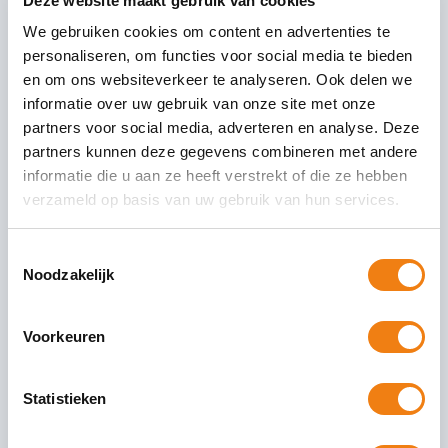
Deze website maakt gebruik van cookies
We gebruiken cookies om content en advertenties te
personaliseren, om functies voor social media te bieden
Lagere premies
en om ons websiteverkeer te analyseren. Ook delen we
Werkhervattingskas in 2025
informatie over uw gebruik van onze site met onze
mogelijk aanleiding voor nieuw
partners voor social media, adverteren en analyse. Deze
rekenwerk eigenrisicodragers
partners kunnen deze gegevens combineren met andere
informatie die u aan ze heeft verstrekt of die ze hebben
In 2025 zullen de premies voor de uitzendsector
verzameld op basis van uw gebruik van hun services.
lager uitvallen. Dit kan betekenen dat
eigenrisicodragers hun berekeningen moeten
Toestemmingsselectie
herzien. Het UWV heeft de nota
Noodzakelijk
02 augustus 2024
Lees Verder
Voorkeuren
Statistieken