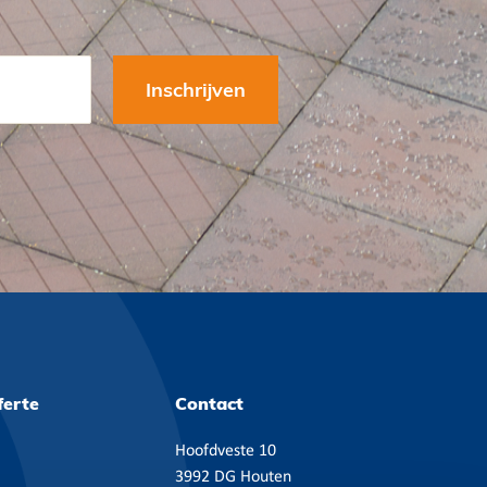
ferte
Contact
Hoofdveste 10
3992 DG Houten