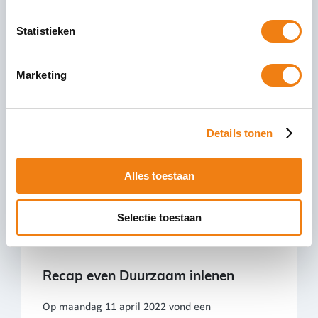
Statistieken
SNF: aanpassing norm en reglement
Marketing
Per 1 februari 2023 is een nieuwe norm en
reglement registratie van kracht. In deze nieuwe
norm zijn een aantal wijzigingen doorgevoerd. De
belangrijkste
Details tonen
27 januari 2023
Lees Verder
Alles toestaan
Selectie toestaan
Recap even Duurzaam inlenen
Op maandag 11 april 2022 vond een