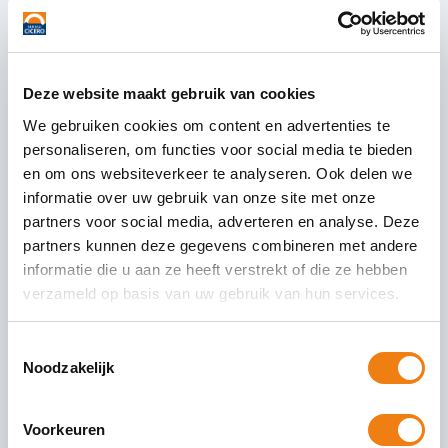
Deze website maakt gebruik van cookies
We gebruiken cookies om content en advertenties te
personaliseren, om functies voor social media te bieden
en om ons websiteverkeer te analyseren. Ook delen we
Wet Goed Verhuurschap
informatie over uw gebruik van onze site met onze
partners voor social media, adverteren en analyse. Deze
Per 1 juli 2023 gelden er voor verhuurders en
partners kunnen deze gegevens combineren met andere
verhuurbemiddelaars nieuwe regels waar zij zich
informatie die u aan ze heeft verstrekt of die ze hebben
aan dient te houden. De Wet Goed Verhuurschap
verzameld op basis van uw gebruik van hun services.
moet
Toestemmingsselectie
31 juli 2023
Lees Verder
Noodzakelijk
Voorkeuren